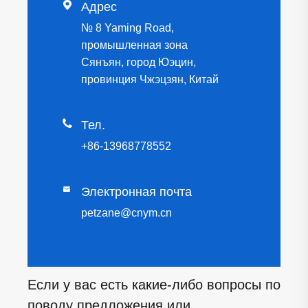

Адрес
№ 8 Yaming Road,
промышленная зона
Сянъян, город Юэцин,
провинция Чжэцзян, Китай

Тел.
+86-13968778552

Электронная почта
petzane@cnym.cn
Если у вас есть какие-либо вопросы по
поводу предложения или