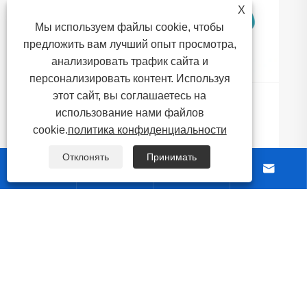
X

Мы используем файлы cookie, чтобы
предложить вам лучший опыт просмотра,
анализировать трафик сайта и
персонализировать контент. Используя
этот сайт, вы соглашаетесь на
Как комбинированные переключатели
использование нами файлов
повышают безопасность в
cookie.
политика конфиденциальности
промышленных электрических системах
Посмотреть больше >>
управления?
Отклонять
Принимать




О нас
Продукты